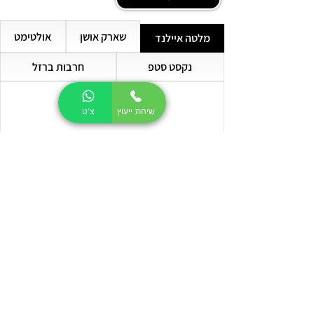
שארק אושן
אולטימט
מלטה איילנד
נקסט סטפ
חרבות ברזל
שיחת ייעוץ
צ'ט