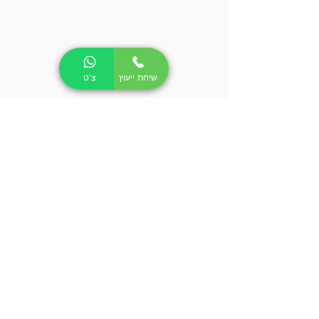
שיחת ייעוץ
צ'ט
ריפאבליק ישראל
משרדים ומרלוג:
פארק מדע ותעשייה מבוא כרמל, עין העמק