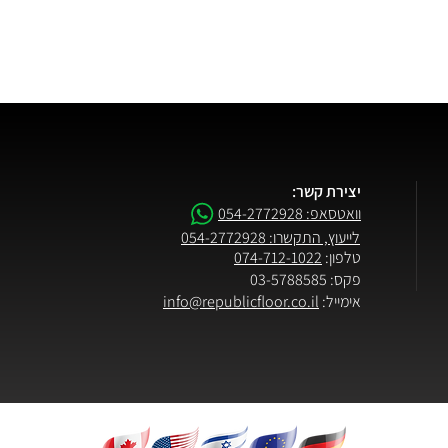
יצירת קשר:
וואטסאפ: 054-2772928
לייעוץ, התקשרו: 054-2772928
טלפון:
074-712-1022
פקס: 03-5788585
אימייל:
info@republicfloor.co.il