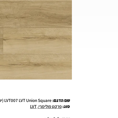
שם הדגם:
LVT007 LVT Union Square (יוניון סקוואר)
סוג
:
פרקט פולימרי
,
LVT