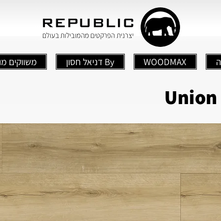
ה
WOODMAX
By דניאל חסון
משווקים מו
Union