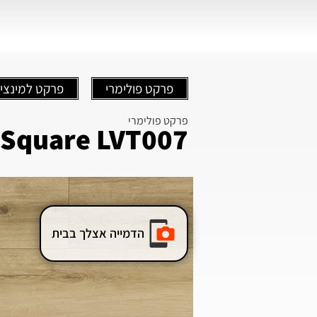
פרקט פולימרי
פרקט למינצי
פרקט פולימרי
 Square LVT007
הדמייה אצלך בבית