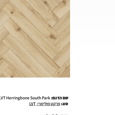
שם הדגם:
LVTHB005 LVT Herringbone South Park (סאוט פארק)
סוג
:
פרקט פולימרי
,
LVT