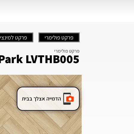
פרקט פולימרי
פרקט למינצי
פרקט פולימרי
 Park LVTHB005
הדמייה אצלך בבית