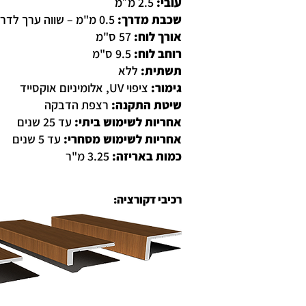
עובי:
2.5 מ״מ
שכבת מדרך:
0.5 מ"מ – שווה ערך לדרגת שחיקה AC5
אורך לוח:
57 ס"מ
רוחב לוח:
9.5 ס"מ
תשתית:
ללא
גימור:
ציפוי UV, אלומיניום אוקסייד
שיטת התקנה:
רצפת הדבקה
אחריות לשימוש ביתי:
עד 25 שנים
אחריות לשימוש מסחרי:
עד 5 שנים
כמות באריזה:
3.25 מ"ר
רכיבי דקורציה: