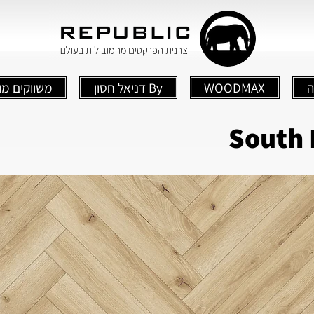
ה
WOODMAX
By דניאל חסון
משווקים מו
South