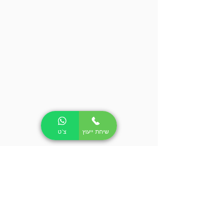
שיחת ייעוץ
צ'ט