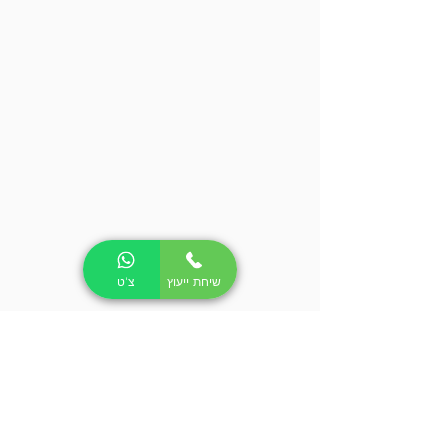
שיחת ייעוץ
צ'ט