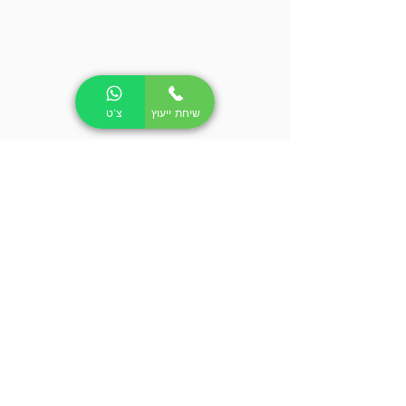
שיחת ייעוץ
צ'ט
ריפאבליק ישראל
משרדים ומרלוג:
פארק מדע ותעשייה מבוא כרמל, עין העמק