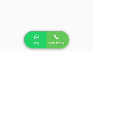
שיחת ייעוץ
צ'ט