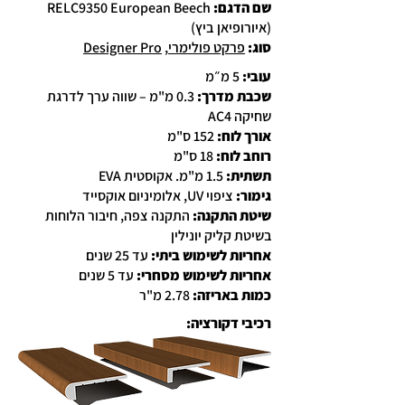
שם הדגם:
RELC9350 European Beech
(איורופיאן ביץ)
סוג
:
פרקט פולימרי
,
Designer Pro
עובי:
5 מ״מ
שכבת מדרך:
0.3 מ"מ – שווה ערך לדרגת
שחיקה AC4
אורך לוח:
152 ס"מ
רוחב לוח:
18 ס"מ
תשתית:
1.5 מ"מ. אקוסטית EVA
גימור:
ציפוי UV, אלומיניום אוקסייד
שיטת התקנה:
התקנה צפה, חיבור הלוחות
בשיטת קליק יונילין
אחריות לשימוש ביתי:
עד 25 שנים
אחריות לשימוש מסחרי:
עד 5 שנים
כמות באריזה:
2.78 מ"ר
רכיבי דקורציה: