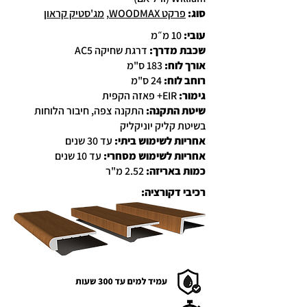
סוג
:
פרקט WOODMAX
,
מג'סטיק קראון
עובי:
10 מ״מ
שכבת מדרך:
דרגת שחיקה AC5
אורך לוח:
183 ס"מ
רוחב לוח:
24 ס"מ
גימור:
EIR+ פאזה הקפית
שיטת התקנה:
התקנה צפה, חיבור הלוחות
בשיטת קליק יוניקליק
אחריות לשימוש ביתי:
עד 30 שנים
אחריות לשימוש מסחרי:
עד 10 שנים
כמות באריזה:
2.52 מ"ר
רכיבי דקורציה: