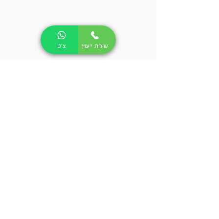
שיחת ייעוץ
צ'ט
ריפאבליק ישראל
משרדים ומרלוג:
פארק מדע ותעשייה מבוא כרמל, עין העמק
יצירת קשר: