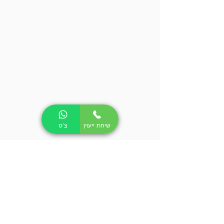
שיחת ייעוץ
צ'ט