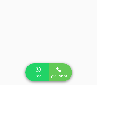
שיחת ייעוץ
צ'ט