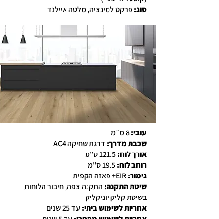
סוג
:
פרקט למינציה
,
מלטה איילנד
עובי:
8 מ״מ
שכבת מדרך:
דרגת שחיקה AC4
אורך לוח:
121.5 ס"מ
רוחב לוח:
19.5 ס"מ
גימור:
EIR+ פאזה הקפית
שיטת התקנה:
התקנה צפה, חיבור הלוחות
בשיטת קליק יוניקליק
אחריות לשימוש ביתי:
עד 25 שנים
אחריות לשימוש מסחרי:
עד 5 שנים