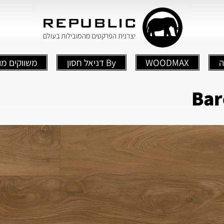
ה
WOODMAX
By דניאל חסון
משווקים מו
Bar