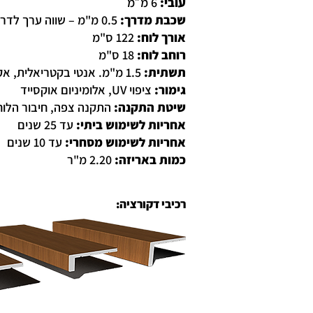
עובי:
6 מ״מ
שכבת מדרך:
0.5 מ"מ – שווה ערך לדרגת שחיקה AC5
אורך לוח:
122 ס"מ
רוחב לוח:
18 ס"מ
תשתית:
1.5 מ"מ. אנטי בקטריאלית, אקוסטית
גימור:
ציפוי UV, אלומיניום אוקסייד
שיטת התקנה:
התקנה צפה, חיבור הלוחו
אחריות לשימוש ביתי:
עד 25 שנים
אחריות לשימוש מסחרי:
עד 10 שנים
כמות באריזה:
2.20 מ"ר
רכיבי דקורציה: