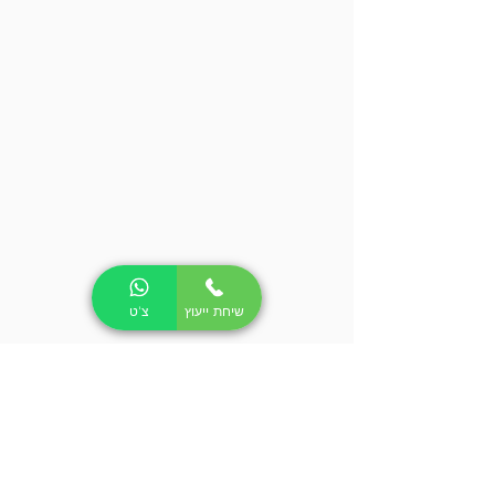
שיחת ייעוץ
צ'ט