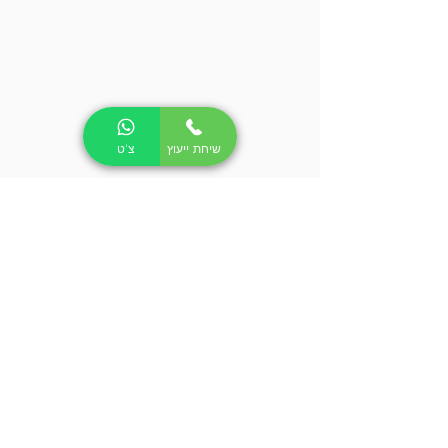
שיחת ייעוץ
צ'ט