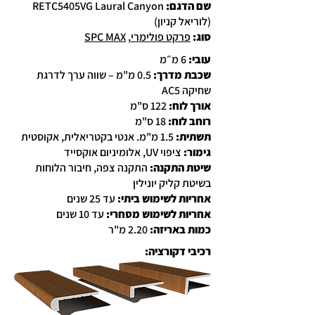
שם הדגם:
RETC5405VG Laural Canyon
(לוריאל קניון)
סוג
:
פרקט פולימרי
,
SPC MAX
עובי:
6 מ״מ
שכבת מדרך:
0.5 מ"מ – שווה ערך לדרגת
שחיקה AC5
אורך לוח:
122 ס"מ
רוחב לוח:
18 ס"מ
תשתית:
1.5 מ"מ. אנטי בקטריאלית, אקוסטית
גימור:
ציפוי UV, אלומיניום אוקסייד
שיטת התקנה:
התקנה צפה, חיבור הלוחות
בשיטת קליק יונילין
אחריות לשימוש ביתי:
עד 25 שנים
אחריות לשימוש מסחרי:
עד 10 שנים
כמות באריזה:
2.20 מ"ר
רכיבי דקורציה: