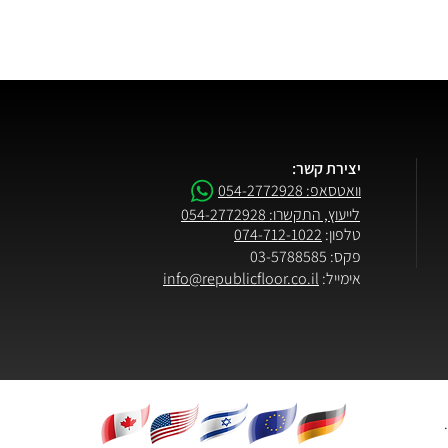
יצירת קשר:
וואטסאפ: 054-2772928
לייעוץ, התקשרו: 054-2772928
טלפון:
074-712-1022
פקס: 03-5788585
אימייל:
info@republicfloor.co.il