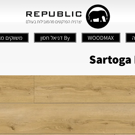
ה
WOODMAX
By דניאל חסון
משווקים מו
Sartoga 