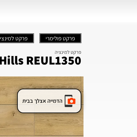
פרקט פולימרי
פרקט למינצי
פרקט למינציה
Hills REUL1350
הדמייה אצלך בבית