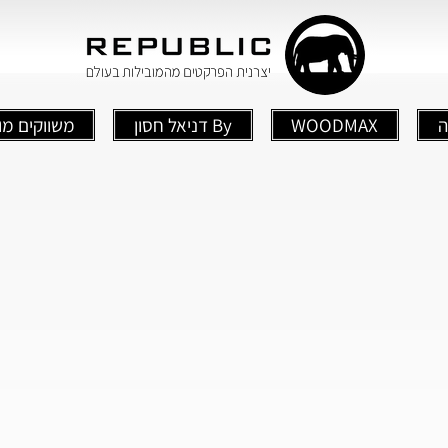
ה
WOODMAX
By דניאל חסון
משווקים מו