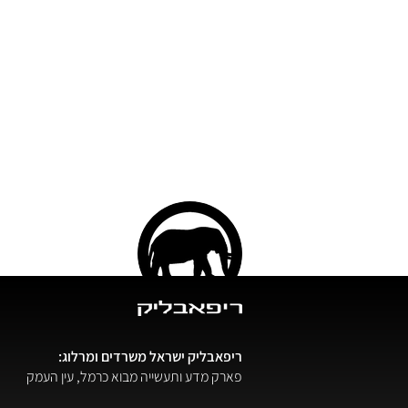
ריפאבליק ישראל
משרדים ומרלוג:
פארק מדע ותעשייה מבוא כרמל, עין העמק