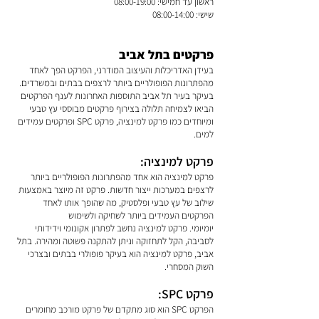
ראשון עד חמישי: 08:00-19:00
שישי: 08:00-14:00
פרקטים בתל אביב
בעידן האדריכלות והעיצוב המודרני, הפרקט הפך לאחד
מהפתרונות הפופולריים ביותר לרצפים בבתים ובמשרדים.
בעיקר בעיר תל אביב התוספות האחרונות לענף הפרקטים
הביאו לצמיחה תלולה בצירוף פרקטים מבוססי עץ טבעי
ומיוחדים כמו פרקט למינציה, פרקט SPC ופרקטים עמידים
למים.
פרקט למינציה:
פרקט למינציה הוא אחד מהפתרונות הפופולריים ביותר
לרצפים במערכות ייצור חדשות. פרקט זה מיוצר באמצעות
שילוב של עץ טבעי ופלסטיק, מה שהופך אותו לאחד
הפרקטים העמידים ביותר לשחיקה ולשימוש
יומיומי. פרקט למינציה נחשב לפתרון אקונומי וידידותי
לסביבה, הקל לתחזוקה וניתן להתקנה פשוטה ומהירה. בתל
אביב, פרקט למינציה הוא בעיקר פופולרי בבתים ובצרכי
השוק המסחרי.
פרקט SPC:
הפרקט SPC הוא סוג מתקדם של פרקט מורכב מחומרים